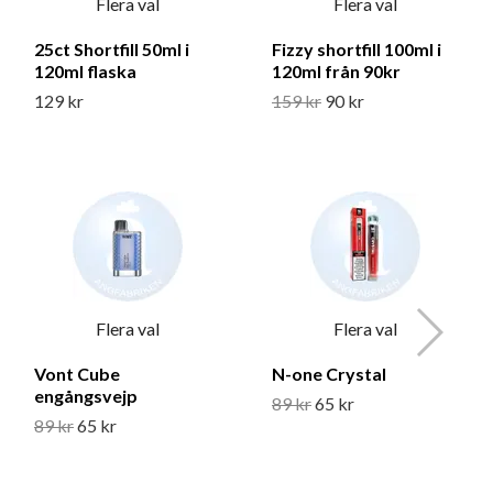
Flera val
Flera val
25ct Shortfill 50ml i
Fizzy shortfill 100ml i
120ml flaska
120ml från 90kr
129 kr
159 kr
90 kr
Flera val
Flera val
Vont Cube
N-one Crystal
engångsvejp
89 kr
65 kr
89 kr
65 kr