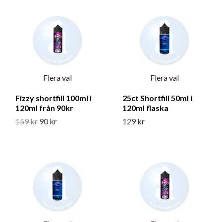
Flera val
Flera val
Fizzy shortfill 100ml i
25ct Shortfill 50ml i
120ml från 90kr
120ml flaska
159 kr
90 kr
129 kr