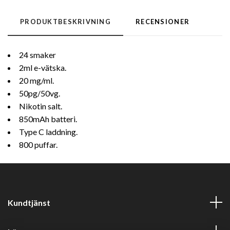
PRODUKTBESKRIVNING
RECENSIONER
24 smaker
2ml e-vätska.
20 mg/ml.
50pg/50vg.
Nikotin salt.
850mAh batteri.
Type C laddning.
800 puffar.
Kundtjänst